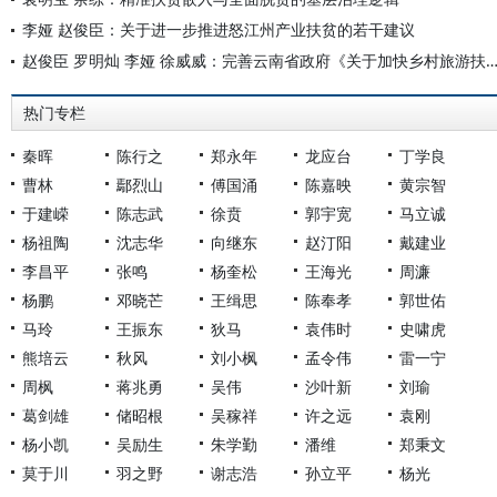
李娅 赵俊臣：关于进一步推进怒江州产业扶贫的若干建议
赵俊臣 罗明灿 李娅 徐威威：完善云南省政府《关于加快乡村旅游扶贫开发的意见》的
热门专栏
秦晖
陈行之
郑永年
龙应台
丁学良
曹林
鄢烈山
傅国涌
陈嘉映
黄宗智
于建嵘
陈志武
徐贲
郭宇宽
马立诚
杨祖陶
沈志华
向继东
赵汀阳
戴建业
李昌平
张鸣
杨奎松
王海光
周濂
杨鹏
邓晓芒
王缉思
陈奉孝
郭世佑
马玲
王振东
狄马
袁伟时
史啸虎
熊培云
秋风
刘小枫
孟令伟
雷一宁
周枫
蒋兆勇
吴伟
沙叶新
刘瑜
葛剑雄
储昭根
吴稼祥
许之远
袁刚
杨小凯
吴励生
朱学勤
潘维
郑秉文
莫于川
羽之野
谢志浩
孙立平
杨光