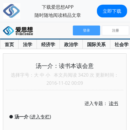
下载爱思想APP
立即下载
随时随地阅读精品文章
登录
注册
首页
法学
经济学
政治学
国际关系
社会学
汤一介：读书本该会意
选择字号：
大
中
小
本文共阅读 3420 次 更新时间：
2016-11-02 00:09
进入专题：
读书
●
汤一介
(
进入专栏
)