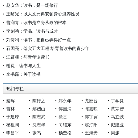
赵安华：读书，是一场修行
王曙光：以人文元典安顿身心滋养性灵
曹润青：读书是立身从政的根本
李剑鸣：学品、读书与成才
刘诗利：读书，把自己弄得好一点
石国亮：落实五大工程 培育善读书的青少年
汪辟疆：与青年论读书
谢冕：读书与人生
李书磊：关于读书
热门专栏
秦晖
陈行之
郑永年
龙应台
丁学良
曹林
鄢烈山
傅国涌
陈嘉映
黄宗智
于建嵘
陈志武
徐贲
郭宇宽
马立诚
杨祖陶
沈志华
向继东
赵汀阳
戴建业
李昌平
张鸣
杨奎松
王海光
周濂