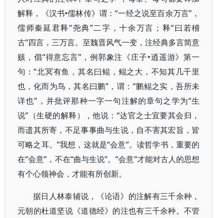
解释，《汉书•儒林传》谓：“一经之说至百余万言”，
儒师秦延君释“尧典”二字，十余万言；释“曰若稽
古”四言，三万言。至魏晋风气一变，注经典多言简意
赅，倡“得意忘言”，例郭象注《庄子•逍遥游》第一
句：“北冥有鱼，其名曰鲲，鲲之大，不知其几千里
也，化而为鸟，其名曰鹏”，谓：“鹏鲲之实，吾所未
详也”，并批评那种一字一句注解的章句之学为“生
说”（生硬的解释），他说：“达官之士宜要其会归，
而遗其所寄，不足事事曲与生说，自不害其宏旨，皆
可略之耳。”我想，这就是“会意”。读哲学书，重要的
在“会意”，不在“曲与生说”。“会意”才能对古人的思想
有个心领神会，才能有所创新。
据日人林泰辅说，《论语》的注解有三千余种，
元朝的杜道坚说《道德经》的注也有三千余种。不管